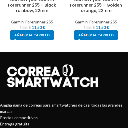
Forerunner 255 – Black
Forerunner 255 – Golden
rainbow, 22mm
orange, 22mm
Garmin
,
Forerunner 255
Garmin
,
Forerunner 255
11,50
€
11,50
€
18,50
€
18,50
€
AÑADIR AL CARRITO
AÑADIR AL CARRITO
Amplia gama de correas para smartwatches de casi todas las grandes
marcas
Precios competitivos
Entrega gratuita