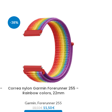
-38%
-38%
 –
Correa nylon Garmin Forerunner 255 –
Correa nylon G
Rainbow colors, 22mm
Red
Garmin
,
Forerunner 255
Garmi
11,50
€
18,50
€
18