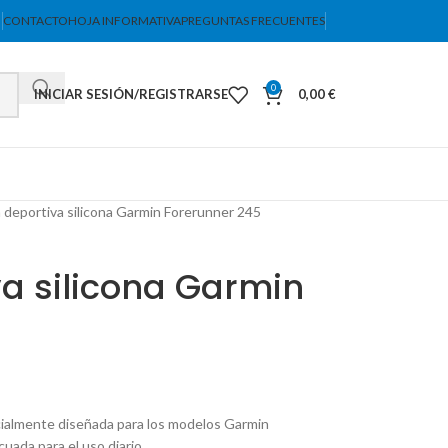
CONTACTO
HOJA INFORMATIVA
PREGUNTAS FRECUENTES
0
INICIAR SESIÓN/REGISTRARSE
0,00
€
 deportiva silicona Garmin Forerunner 245
a silicona Garmin
ecialmente diseñada para los modelos Garmin
uada para el uso diario.