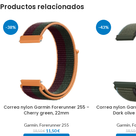
Productos relacionados
-38%
-43%
Correa nylon Garmin Forerunner 255 –
Correa nylon Gar
Cherry green, 22mm
Dark oliv
Garmin
,
Forerunner 255
Garmin
,
F
11,50
€
18,50
€
18,50