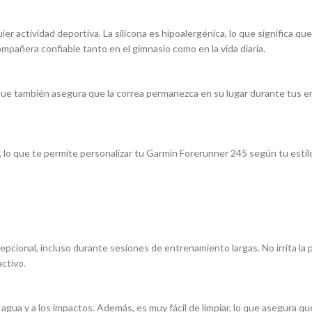
ier actividad deportiva. La silicona es hipoalergénica, lo que significa qu
compañera confiable tanto en el gimnasio como en la vida diaria.
no que también asegura que la correa permanezca en su lugar durante tus
s, lo que te permite personalizar tu Garmin Forerunner 245 según tu esti
epcional, incluso durante sesiones de entrenamiento largas. No irrita la p
activo.
 al agua y a los impactos. Además, es muy fácil de limpiar, lo que asegu