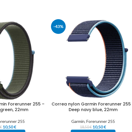
-43%
min Forerunner 255 –
Correa nylon Garmin Forerunner 255
e green, 22mm
Deep navy blue, 22mm
orerunner 255
Garmin
,
Forerunner 255
10,50
€
10,50
€
€
18,50
€