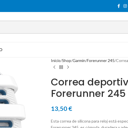
O
Inicio
Shop
Garmin
Forerunner 245
Correa
Correa deportiv
Forerunner 245
13,50
€
Esta correa de silicona para reloj está esp
Forerunner 245, es cómoda, duradera y adec