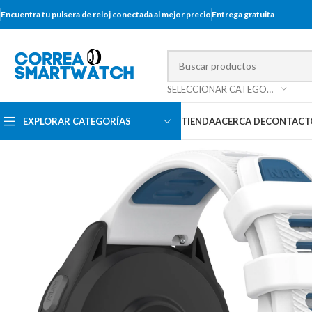
Encuentra tu pulsera de reloj conectada al mejor precio
Entrega gratuita
SELECCIONAR CATEGORÍA
EXPLORAR CATEGORÍAS
TIENDA
ACERCA DE
CONTACT