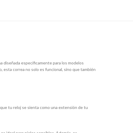
ona diseñada específicamente para los modelos
o, esta correa no solo es funcional, sino que también
que tu reloj se sienta como una extensión de tu
e es ideal para pieles sensibles. Además, es