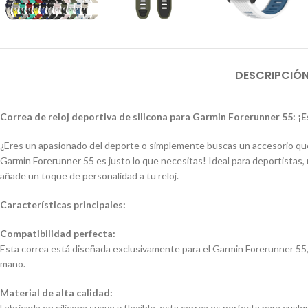
DESCRIPCIÓ
Correa de reloj deportiva de silicona para Garmin Forerunner 55: ¡E
¿Eres un apasionado del deporte o simplemente buscas un accesorio que 
Garmin Forerunner 55 es justo lo que necesitas! Ideal para deportistas, r
añade un toque de personalidad a tu reloj.
Características principales:
Compatibilidad perfecta:
Esta correa está diseñada exclusivamente para el Garmin Forerunner 55, 
mano.
Material de alta calidad:
Fabricada en silicona suave y flexible, esta correa es perfecta para cualqu