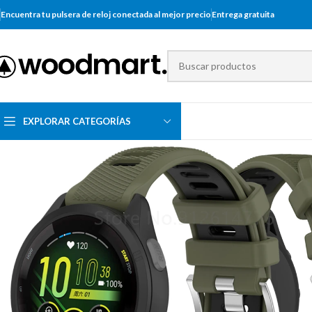
Encuentra tu pulsera de reloj conectada al mejor precio
Entrega gratuita
EXPLORAR CATEGORÍAS