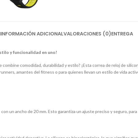
N
INFORMACIÓN ADICIONAL
VALORACIONES (0)
ENTREGA
stilo y funcionalidad en uno!
combine comodidad, durabilidad y estilo? ¡Esta correa de reloj de silic
unners, amantes del fitness o para quienes llevan un estilo de vida activ
con un ancho de 20 mm. Esto garantiza un ajuste preciso y seguro, para 
ier actividad deportiva. La silicona es hipoalergénica, lo que significa qu