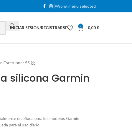
Wrong menu selected
0
INICIAR SESIÓN/REGISTRARSE
0,00
€
in Forerunner 55
a silicona Garmin
ecialmente diseñada para los modelos Garmin
da para el uso diario.