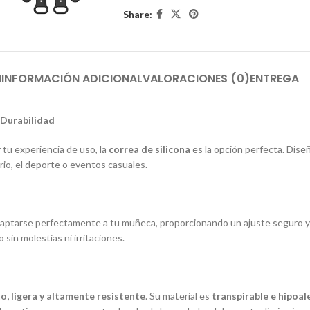
Share:
N
INFORMACIÓN ADICIONAL
VALORACIONES (0)
ENTREGA
 Durabilidad
 tu experiencia de uso, la
correa de silicona
es la opción perfecta. Dise
ario, el deporte o eventos casuales.
aptarse perfectamente a tu muñeca, proporcionando un ajuste seguro y 
in molestias ni irritaciones.
to, ligera y altamente resistente
. Su material es
transpirable e hipoal