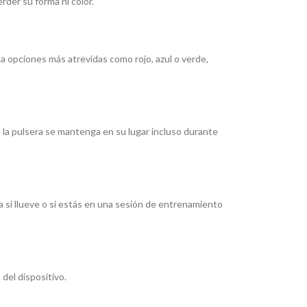
rder su forma ni color.
a opciones más atrevidas como rojo, azul o verde,
 la pulsera se mantenga en su lugar incluso durante
rta si llueve o si estás en una sesión de entrenamiento
del dispositivo.