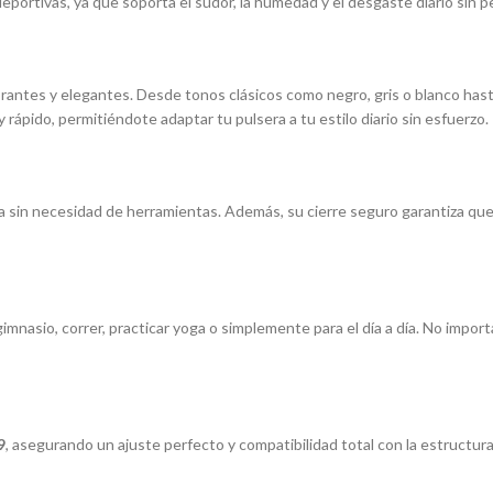
eportivas, ya que soporta el sudor, la humedad y el desgaste diario sin pe
rantes y elegantes. Desde tonos clásicos como negro, gris o blanco hast
 rápido, permitiéndote adaptar tu pulsera a tu estilo diario sin esfuerzo.
a sin necesidad de herramientas. Además, su cierre seguro garantiza que
l gimnasio, correr, practicar yoga o simplemente para el día a día. No impo
9
, asegurando un ajuste perfecto y compatibilidad total con la estructura 