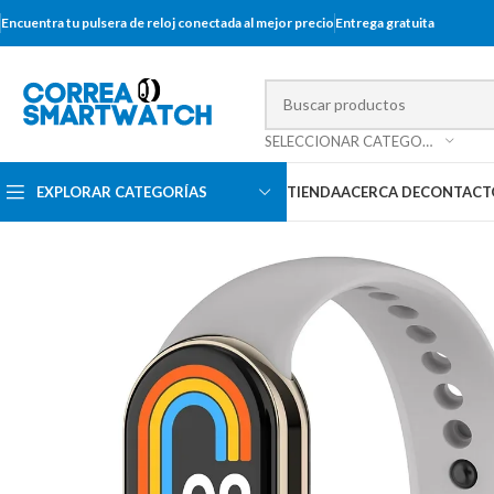
Encuentra tu pulsera de reloj conectada al mejor precio
Entrega gratuita
SELECCIONAR CATEGORÍA
EXPLORAR CATEGORÍAS
TIENDA
ACERCA DE
CONTACT