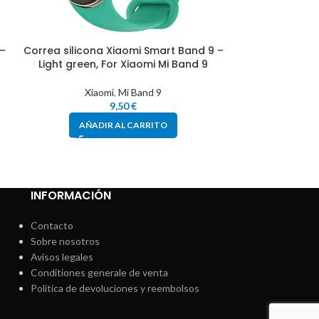
 –
Correa silicona Xiaomi Smart Band 9 –
Correa silicon
Light green, For Xiaomi Mi Band 9
Official whit
Xiaomi
,
Mi Band 9
Xia
9,50
€
AÑADIR AL CARRITO
AÑAD
INFORMACIÓN
Contacto
Sobre nosotros
Avisos legales
Conditiones generale de venta
Política de devoluciones y reembolsos