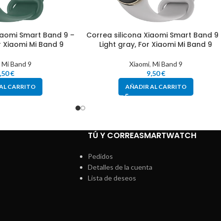
iaomi Smart Band 9 –
Correa silicona Xiaomi Smart Band 9
r Xiaomi Mi Band 9
Light gray, For Xiaomi Mi Band 9
,
Mi Band 9
Xiaomi
,
Mi Band 9
,50
€
9,50
€
AL CARRITO
AÑADIR AL CARRITO
TÚ Y CORREASMARTWATCH
Pedidos
Detalles de la cuenta
Lista de deseos