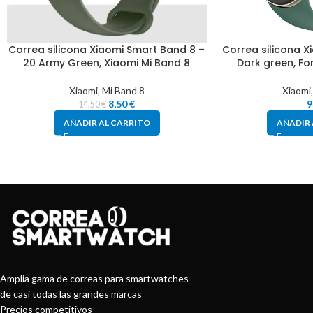
Correa silicona Xiaomi Smart Band 8 –
Correa silicona X
20 Army Green, Xiaomi Mi Band 8
Dark green, Fo
Xiaomi
,
Mi Band 8
Xiaomi
8,50
€
9
14,50
€
AÑADIR AL CARRITO
AÑADIR 
Amplia gama de correas para smartwatches
de casi todas las grandes marcas
Precios competitivos