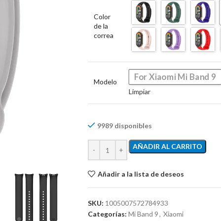
Color
de la
correa
For Xiaomi Mi Band 9
Modelo
Limpiar
9989 disponibles
AÑADIR AL CARRITO
Añadir a la lista de deseos
SKU:
1005007572784933
Categorías:
Mi Band 9
,
Xiaomi