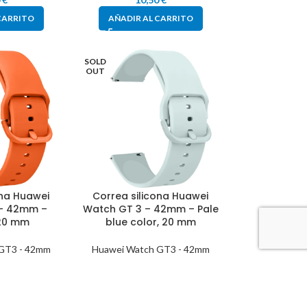
CARRITO
AÑADIR AL CARRITO
SOLD
OUT
ona Huawei
Correa silicona Huawei
 – 42mm –
Watch GT 3 – 42mm – Pale
 20 mm
blue color, 20 mm
GT3 - 42mm
Huawei Watch GT3 - 42mm
0
€
9,50
€
CARRITO
LEER MÁS