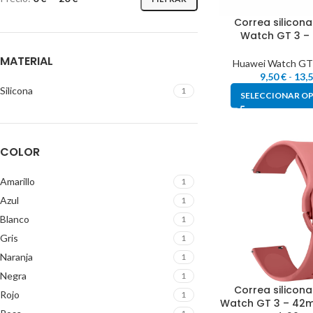
Correa silicon
Watch GT 3 
MATERIAL
Huawei Watch GT
9,50
€
-
13,
Silicona
1
SELECCIONAR O
COLOR
Amarillo
1
Azul
1
Blanco
1
Gris
1
Naranja
1
Negra
1
Correa silicon
Rojo
1
Watch GT 3 – 42