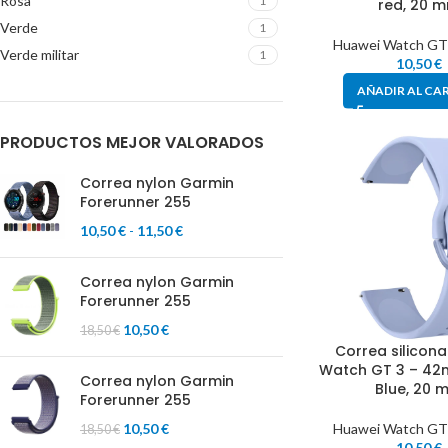
Rosa
1
red, 20 
Verde
1
Huawei Watch GT
Verde militar
1
10,50
€
AÑADIR AL CA
PRODUCTOS MEJOR VALORADOS
Correa nylon Garmin
Forerunner 255
10,50
€
-
11,50
€
Correa nylon Garmin
Forerunner 255
10,50
€
18,50
€
Correa silicon
Watch GT 3 – 42m
Correa nylon Garmin
Blue, 20 
Forerunner 255
Huawei Watch GT
10,50
€
18,50
€
10,50
€