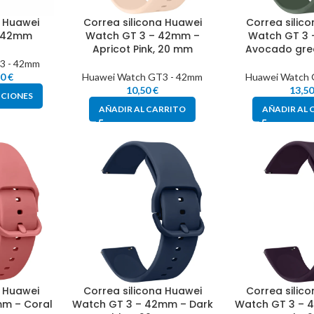
a Huawei
Correa silicona Huawei
Correa silic
– 42mm
Watch GT 3 – 42mm –
Watch GT 3
Apricot Pink, 20 mm
Avocado gre
3 - 42mm
50
€
Huawei Watch GT3 - 42mm
Huawei Watch 
10,50
€
13,5
PCIONES
AÑADIR AL CARRITO
AÑADIR AL 
a Huawei
Correa silicona Huawei
Correa silic
mm – Coral
Watch GT 3 – 42mm – Dark
Watch GT 3 – 