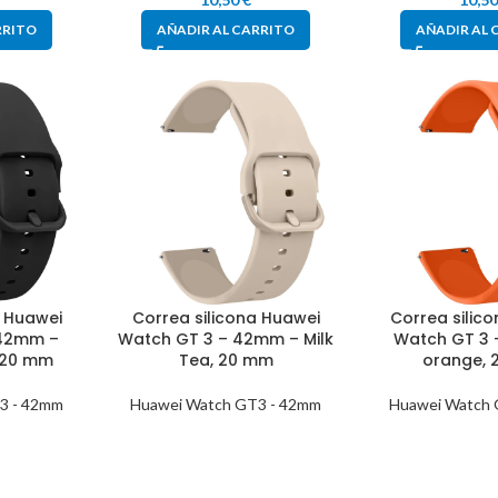
RRITO
AÑADIR AL CARRITO
AÑADIR AL 
a Huawei
Correa silicona Huawei
Correa silic
 42mm –
Watch GT 3 – 42mm – Milk
Watch GT 3
, 20 mm
Tea, 20 mm
orange,
3 - 42mm
Huawei Watch GT3 - 42mm
Huawei Watch 
10,50
€
10,5
RRITO
AÑADIR AL CARRITO
AÑADIR AL 