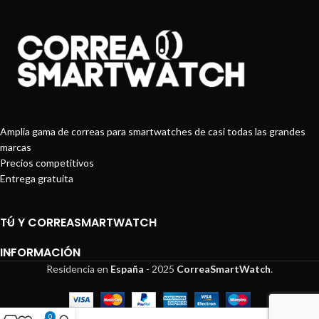
Potenti parturient parturie
Accessories
Amplia gama de correas para smartwatches de casi todas las grandes
marcas
Precios competitivos
Entrega gratuita
TÚ Y CORREASMARTWATCH
INFORMACIÓN
Residencia en
España
-
2025
CorreaSmartWatch
.
0