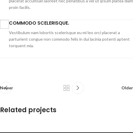
placerat accumsan laoreet nec penatibus a vel ut ipsum platea diam
proin facilis.
COMMODO SCELERISQUE.
Vestibulum nam lobortis scelerisque eu mi leo orci placerat a
parturient congue non commodo felis in dui lacinia potenti aptent
torquent mia.
Newer
Older
Related projects