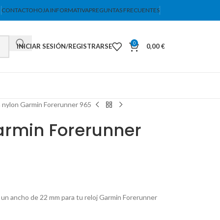
CONTACTO
HOJA INFORMATIVA
PREGUNTAS FRECUENTES
0
INICIAR SESIÓN/REGISTRARSE
0,00
€
 nylon Garmin Forerunner 965
armin Forerunner
e un ancho de 22 mm para tu reloj Garmin Forerunner