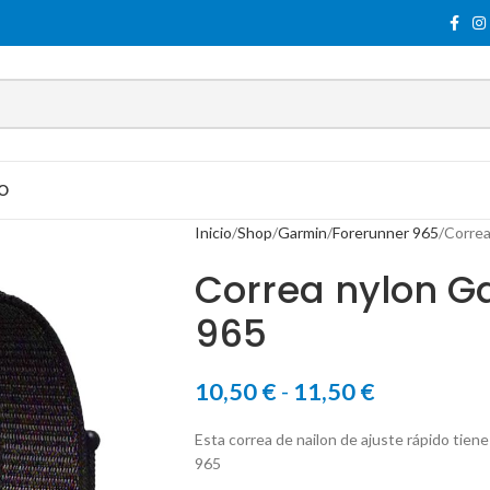
O
Inicio
Shop
Garmin
Forerunner 965
Correa
Correa nylon G
965
10,50
€
-
11,50
€
Esta correa de nailon de ajuste rápido tien
965