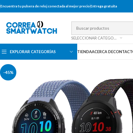
Encuentra tu pulsera de reloj conectada al mejor precio
Entrega gratuita
SELECCIONAR CATEGORÍA
EXPLORAR CATEGORÍAS
TIENDA
ACERCA DE
CONTACT
-45%