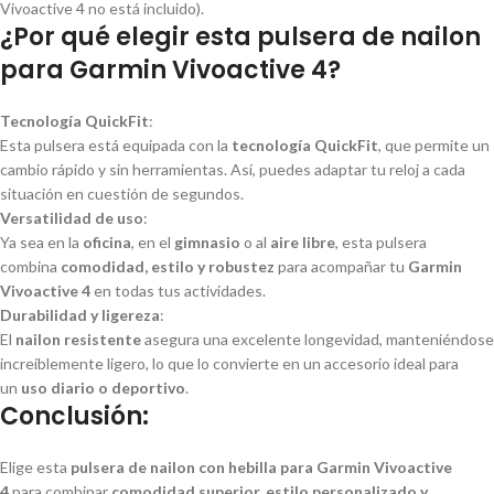
Vivoactive 4 no está incluido).
¿Por qué elegir esta pulsera de nailon
para Garmin Vivoactive 4?
Tecnología QuickFit
:
Esta pulsera está equipada con la
tecnología QuickFit
, que permite un
cambio rápido y sin herramientas. Así, puedes adaptar tu reloj a cada
situación en cuestión de segundos.
Versatilidad de uso
:
Ya sea en la
oficina
, en el
gimnasio
o al
aire libre
, esta pulsera
combina
comodidad, estilo y robustez
para acompañar tu
Garmin
Vivoactive 4
en todas tus actividades.
Durabilidad y ligereza
:
El
nailon resistente
asegura una excelente longevidad, manteniéndose
increíblemente ligero, lo que lo convierte en un accesorio ideal para
un
uso diario o deportivo
.
Conclusión:
Elige esta
pulsera de nailon con hebilla para Garmin Vivoactive
4
para combinar
comodidad superior, estilo personalizado y