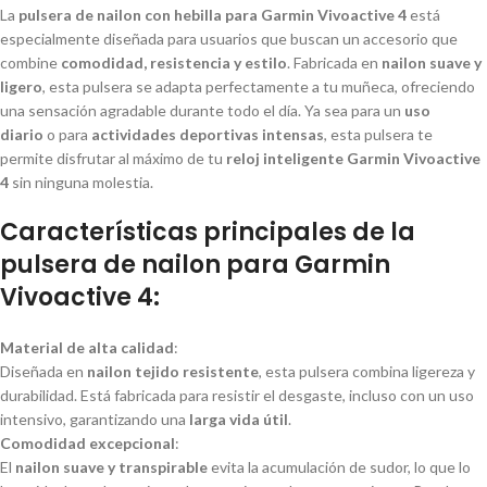
La
pulsera de nailon con hebilla para Garmin Vivoactive 4
está
especialmente diseñada para usuarios que buscan un accesorio que
combine
comodidad, resistencia y estilo
. Fabricada en
nailon suave y
ligero
, esta pulsera se adapta perfectamente a tu muñeca, ofreciendo
una sensación agradable durante todo el día. Ya sea para un
uso
diario
o para
actividades deportivas intensas
, esta pulsera te
permite disfrutar al máximo de tu
reloj inteligente Garmin Vivoactive
4
sin ninguna molestia.
Características principales de la
pulsera de nailon para Garmin
Vivoactive 4:
Material de alta calidad
:
Diseñada en
nailon tejido resistente
, esta pulsera combina ligereza y
durabilidad. Está fabricada para resistir el desgaste, incluso con un uso
intensivo, garantizando una
larga vida útil
.
Comodidad excepcional
:
El
nailon suave y transpirable
evita la acumulación de sudor, lo que lo