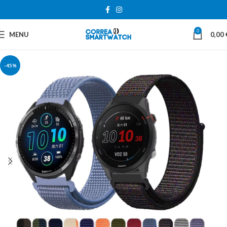
0
MENU
0,00
-45%