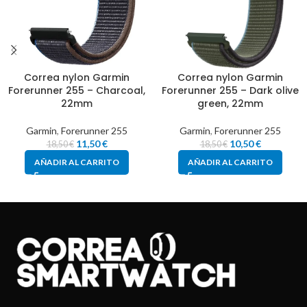
Correa nylon Garmin
Correa nylon Garmin
Forerunner 255 – Charcoal,
Forerunner 255 – Dark olive
22mm
green, 22mm
Garmin
,
Forerunner 255
Garmin
,
Forerunner 255
11,50
€
10,50
€
18,50
€
18,50
€
AÑADIR AL CARRITO
AÑADIR AL CARRITO